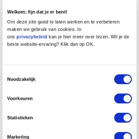
Ander bedrag: €
Welkom; fijn dat je er bent!
Om deze site goed te laten werken en te verbeteren
Persoonlijke Gegevens
maken we gebruik van cookies. In
Dhr.
Mevr.
Anders
ons
privacybeleid
kan je hier meer over lezen. Wil je de
beste website-ervaring? Klik dan op OK.
Toestemmingsselectie
Noodzakelijk
Voorkeuren
Statistieken
Ja, ik wil graag op de hoogte worden gehouden van
nieuws over de hondenbescherming.
Marketing