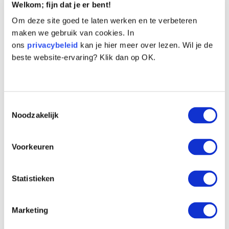
Hondenbescherming? Maak dan een actie aan
Welkom; fijn dat je er bent!
op
steun.hondenbescherming.nl
.
Om deze site goed te laten werken en te verbeteren
maken we gebruik van cookies. In
ons
privacybeleid
kan je hier meer over lezen. Wil je de
beste website-ervaring? Klik dan op OK.
Persoonlijke gegevens
Toestemmingsselectie
Noodzakelijk
Voorkeuren
Man
Vrouw
Anders
Statistieken
Marketing