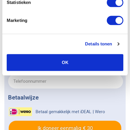
Statistieken
Marketing
Details tonen
OK
Ja, ik wil graag op de hoogte worden gehouden van
nieuws over de hondenbescherming.
Betaalwijze
Betaal gemakkelijk met iDEAL | Wero
Ik doneer eenmalig
30