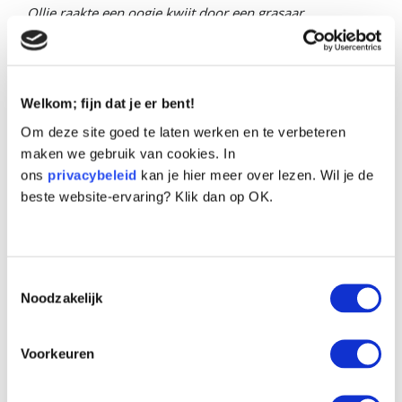
Ollie raakte een oogje kwijt door een grasaar
Lees meer
Welkom; fijn dat je er bent!
Om deze site goed te laten werken en te verbeteren
Ja, ik help mee!
maken we gebruik van cookies. In
ons
privacybeleid
kan je hier meer over lezen. Wil je de
Eenmalig
Maandelijks
beste website-ervaring? Klik dan op OK.
€ 15
€ 30
€ 50
Toestemmingsselectie
Ander bedrag: €
Noodzakelijk
Persoonlijke Gegevens
Voorkeuren
Dhr.
Mevr.
Anders