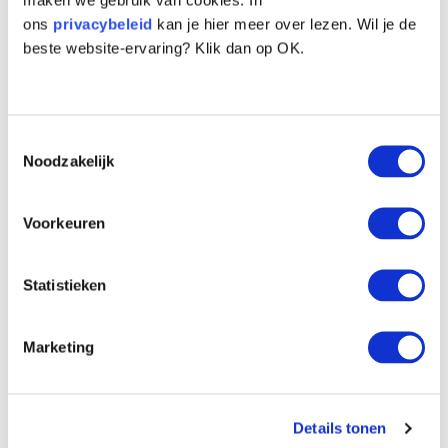
ons
privacybeleid
kan je hier meer over lezen. Wil je de
beste website-ervaring? Klik dan op OK.
Ja, ik spreek me uit voor
verantwoord hondenbezit
Toestemmingsselectie
Noodzakelijk
Al 878 mensen hebben getekend.
878
Voorkeuren
Dhr.
Mevr.
Anders
Statistieken
Marketing
Details tonen