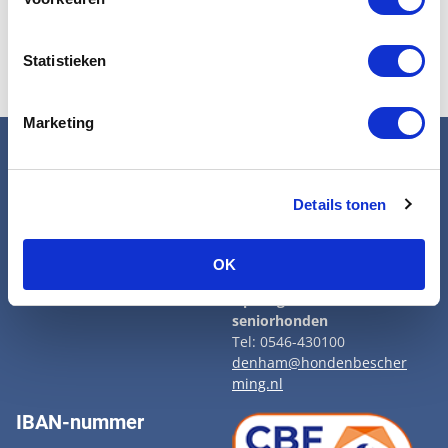
Statistieken
Marketing
Snel naar
Contact
Wat wij doen
Hoofdkantoor Den Haag
Details tonen
Adopteer een senior
Tel: 070 33 88 538
Opvangcentrum
info@hondenbescherming.
Veelgestelde vragen
nl
OK
Vacatures
Aanmelden nieuwsbrief
Opvangcentrum voor
seniorhonden
Tel: 0546-430100
denham@hondenbescher
ming.nl
IBAN-nummer